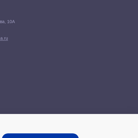
ва, 10А
a.ru