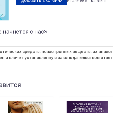
ДОБАВИТЬ В КОРЗИНУ
В наличии в
1 магазине
е начнется с нас»
тических средств, психотропных веществ, их аналог
ен и влечёт установленную законодательством отве
авится