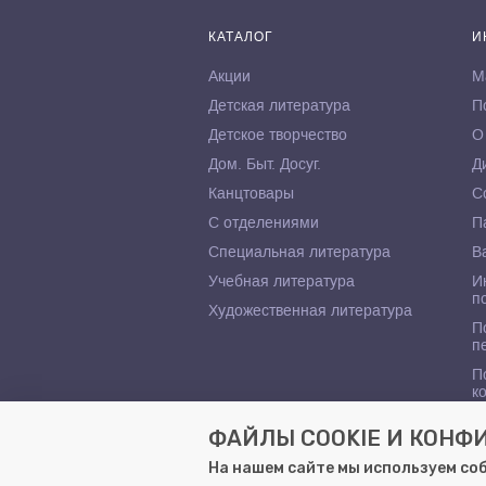
КАТАЛОГ
И
Акции
М
Детская литература
П
Детское творчество
О
Дом. Быт. Досуг.
Д
Канцтовары
С
С отделениями
П
Специальная литература
В
Учебная литература
И
п
Художественная литература
П
п
П
к
ФАЙЛЫ COOKIE И КОН
На нашем сайте мы используем со