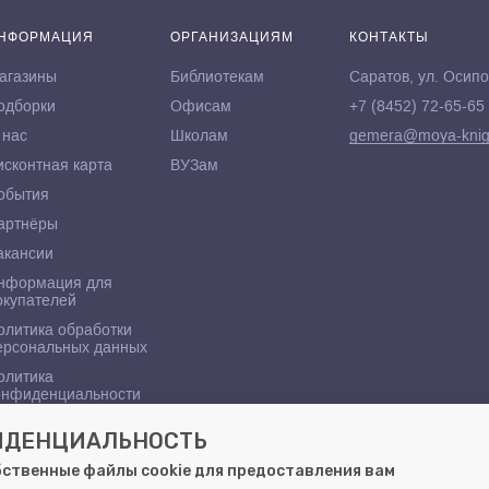
НФОРМАЦИЯ
ОРГАНИЗАЦИЯМ
КОНТАКТЫ
агазины
Библиотекам
Саратов, ул. Осипо
одборки
Офисам
+7 (8452) 72-65-65
 нас
Школам
gemera@moya-knig
исконтная карта
ВУЗам
обытия
артнёры
акансии
нформация для
окупателей
олитика обработки
ерсональных данных
олитика
онфиденциальности
ФИДЕНЦИАЛЬНОСТЬ
бственные файлы cookie для предоставления вам