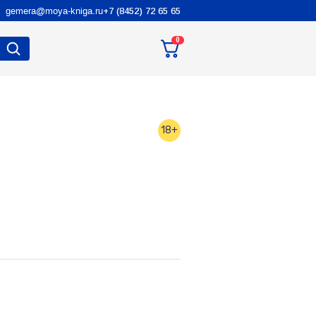
gemera@moya-kniga.ru
+7 (8452) 72 65 65
0
18+