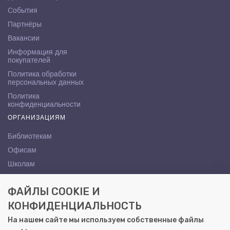
События
Партнёры
Вакансии
Информация для
покупателей
Политика обработки
персональных данных
Политика
конфиденциальности
ОРГАНИЗАЦИЯМ
Библиотекам
Офисам
Школам
ВУЗам
ФАЙЛЫ COOKIE И
КОНТАКТЫ
КОНФИДЕНЦИАЛЬНОСТЬ
Саратов, ул. Осипова, 10А
На нашем сайте мы используем собственные файлы
+7 (8452) 72-65-65