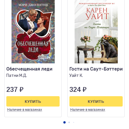
Обесчещенная леди
Гости на Саут-Бэттери
Патни М.Д.
Уайт К.
237
₽
324
₽
КУПИТЬ
КУПИТЬ
Наличие
в магазинах
Наличие
в магазинах