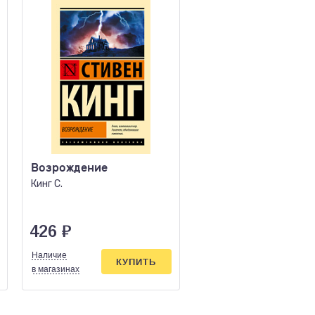
Возрождение
Бессердечная
Кинг С.
Мейер Марисса
426
₽
612
₽
Наличие
Наличие
КУПИТЬ
КУПИ
в магазинах
в магазинах