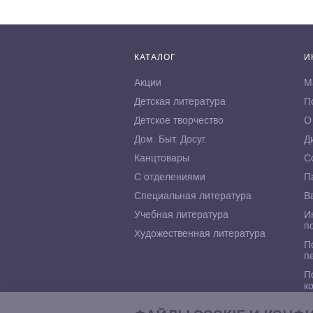
КАТАЛОГ
И
Акции
М
Детская литература
П
Детское творчество
О
Дом. Быт. Досуг.
Д
Канцтовары
С
С отделениями
П
Специальная литература
В
Учебная литература
И
п
Художественная литература
П
п
П
к