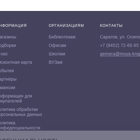
НФОРМАЦИЯ
ОРГАНИЗАЦИЯМ
КОНТАКТЫ
агазины
Библиотекам
Саратов, ул. Осипо
одборки
Офисам
+7 (8452) 72-65-65
 нас
Школам
gemera@moya-knig
исконтная карта
ВУЗам
обытия
артнёры
акансии
нформация для
окупателей
олитика обработки
ерсональных данных
олитика
онфиденциальности