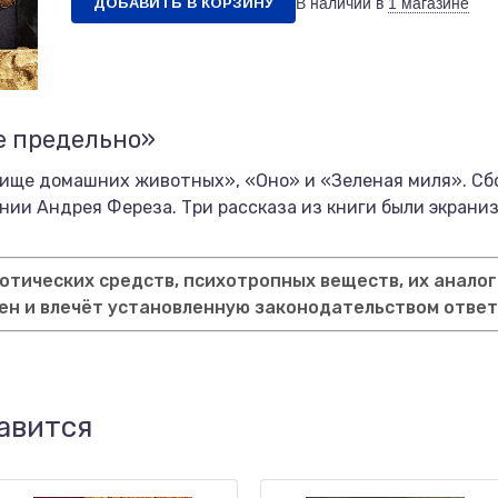
ДОБАВИТЬ В КОРЗИНУ
В наличии в
1 магазине
е предельно»
бище домашних животных», «Оно» и «Зеленая миля». Сб
нии Андрея Фереза. Три рассказа из книги были экрани
тических средств, психотропных веществ, их аналог
ен и влечёт установленную законодательством отве
авится