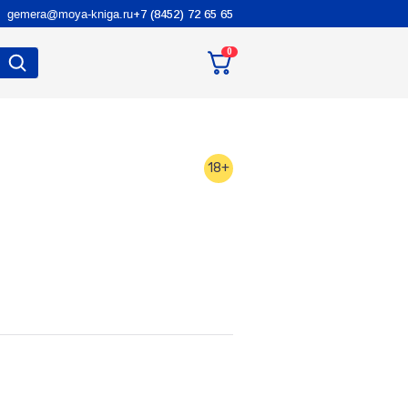
gemera@moya-kniga.ru
+7 (8452) 72 65 65
0
18+