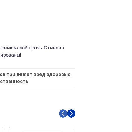
орник малой прозы Стивена
зированы!
ов причиняет вред здоровью,
тственность