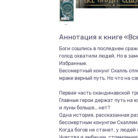
Аннотация к книге «Вс
Боги сошлись в последнем сраж
голод охватили людей. Но в за
Избранные.
Бессмертный конунг Скалль спло
мраке верный путь. Но что на 
Первая часть скандинавской тр
Главные герои держат путь на ю
и луны больше… нет?
Одна история, рассказанная ра
бессмертным конунгом Скаллем
Когда богов не станет, у людей
Чувства и амбиции, стремления