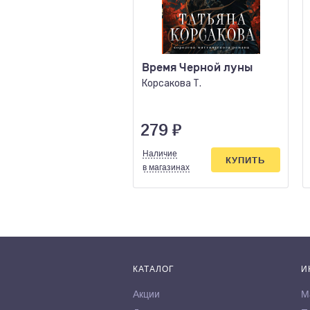
Время Черной луны
Корсакова Т.
279
₽
Наличие
КУПИТЬ
в магазинах
КАТАЛОГ
И
Акции
М