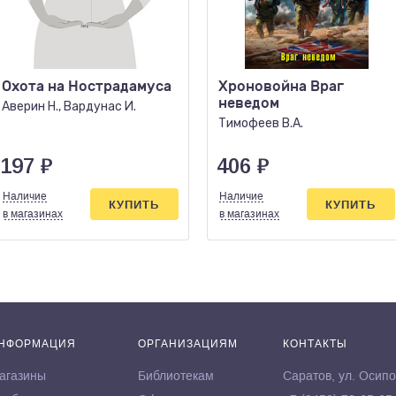
Охота на Нострадамуса
Хроновойна Враг
неведом
Аверин Н., Вардунас И.
Тимофеев В.А.
197
₽
406
₽
Наличие
Наличие
КУПИТЬ
КУПИТЬ
в магазинах
в магазинах
НФОРМАЦИЯ
ОРГАНИЗАЦИЯМ
КОНТАКТЫ
агазины
Библиотекам
Саратов, ул. Осипо