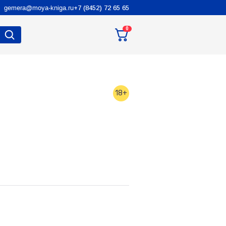
gemera@moya-kniga.ru
+7 (8452) 72 65 65
0
18+