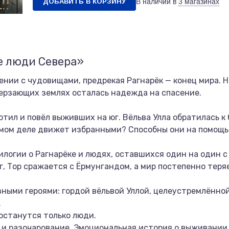
ДОБАВИТЬ В КОРЗИНУ
В наличии в
3 магазинах
е люди Севера»
ении с чудовищами, предрекая Рагнарёк — конец мира. Н
мерзающих землях осталась надежда на спасение.
тил и повёл выживших на юг. Вёльва Улла обратилась к 
самом деле движет избранными? Способны они на помощь
илогии о Рагнарёке и людях, оставшихся один на один 
г, Тор сражается с Ёрмунгандом, а мир постепенно теря
зными героями: гордой вёльвой Уллой, целеустремлённой
.
 останутся только люди.
 и разочарование. Эмоциональная история о выживании