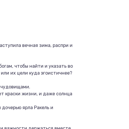
аступила вечная зима, распри и
богам, чтобы найти и указать во
 или их цели куда эгоистичнее?
с чудовищами.
ет краски жизни, и даже солнца
 дочерью ярла Ракель и
 и важности держаться вместе.