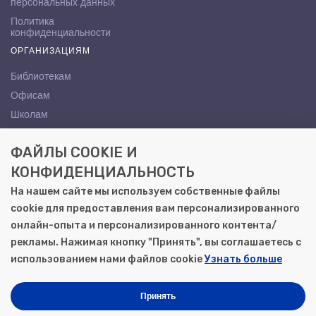
персональных данных
Политика
конфиденциальности
ОРГАНИЗАЦИЯМ
Библиотекам
Офисам
Школам
ВУЗам
ФАЙЛЫ COOKIE И
КОНТАКТЫ
КОНФИДЕНЦИАЛЬНОСТЬ
Саратов, ул. Осипова, 10А
На нашем сайте мы используем собственные файлы
+7 (8452) 72-65-65
cookie для предоставления вам персонализированного
gemera@moya-kniga.ru
онлайн-опыта и персонализированного контента/
рекламы. Нажимая кнопку "Принять", вы соглашаетесь с
использованием нами файлов cookie
Узнать больше
© 2000–2026, ООО «Гемера-Плюс»
Моя книга | Сеть книжных магазинов в Саратове
Принять