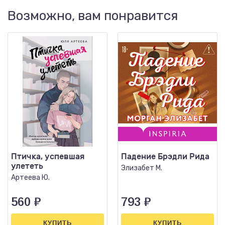
Возможно, вам понравится
Птичка, успевшая
Падение Брэдли Рида
улететь
Элизабет М.
Артеева Ю.
560
₽
793
₽
КУПИТЬ
КУПИТЬ