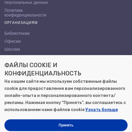
персональных данных
Политика
конфиденциальности
ОРГАНИЗАЦИЯМ
Библиотекам
Офисам
Школам
ВУЗам
ФАЙЛЫ COOKIE И
КОНТАКТЫ
КОНФИДЕНЦИАЛЬНОСТЬ
Саратов, ул. Осипова, 10А
На нашем сайте мы используем собственные файлы
+7 (8452) 72-65-65
cookie для предоставления вам персонализированного
gemera@moya-kniga.ru
онлайн-опыта и персонализированного контента/
рекламы. Нажимая кнопку "Принять", вы соглашаетесь с
использованием нами файлов cookie
Узнать больше
© 2000–2026, ООО «Гемера-Плюс»
Моя книга | Сеть книжных магазинов в Саратове
Принять