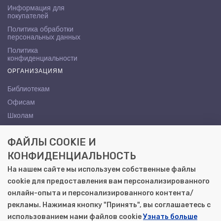
Информация для
покупателей
Политика обработки
персональных данных
Политика
конфиденциальности
ОРГАНИЗАЦИЯМ
Библиотекам
Офисам
Школам
ВУЗам
ФАЙЛЫ COOKIE И
КОНТАКТЫ
КОНФИДЕНЦИАЛЬНОСТЬ
Саратов, ул. Осипова, 10А
На нашем сайте мы используем собственные файлы
+7 (8452) 72-65-65
cookie для предоставления вам персонализированного
gemera@moya-kniga.ru
онлайн-опыта и персонализированного контента/
рекламы. Нажимая кнопку "Принять", вы соглашаетесь с
использованием нами файлов cookie
Узнать больше