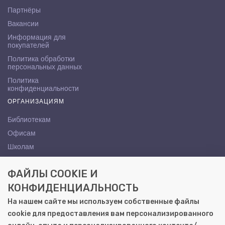
Партнёры
Вакансии
Информация для
покупателей
Политика обработки
персональных данных
Политика
конфиденциальности
ОРГАНИЗАЦИЯМ
Библиотекам
Офисам
Школам
ВУЗам
ФАЙЛЫ COOKIE И
КОНТАКТЫ
КОНФИДЕНЦИАЛЬНОСТЬ
Саратов, ул. Осипова, 10А
На нашем сайте мы используем собственные файлы
+7 (8452) 72-65-65
cookie для предоставления вам персонализированного
gemera@moya-kniga.ru