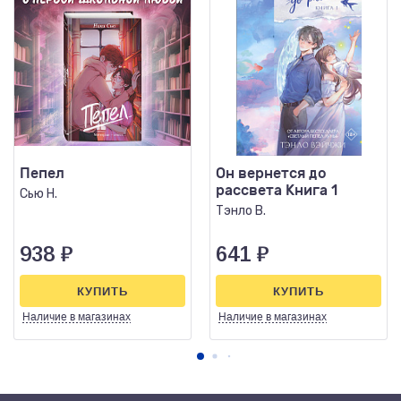
Пепел
Он вернется до
рассвета Книга 1
Сью Н.
Тэнло В.
938
₽
641
₽
КУПИТЬ
КУПИТЬ
Наличие
в магазинах
Наличие
в магазинах