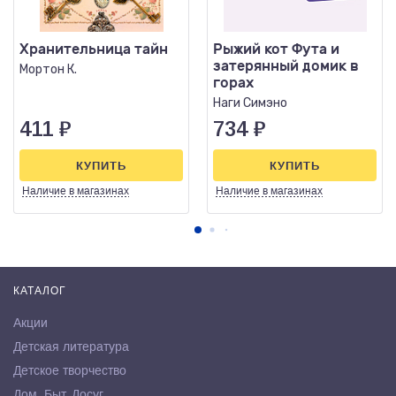
Хранительница тайн
Рыжий кот Фута и
затерянный домик в
Мортон К.
горах
Наги Симэно
411
₽
734
₽
КУПИТЬ
КУПИТЬ
Наличие
в магазинах
Наличие
в магазинах
КАТАЛОГ
Акции
Детская литература
Детское творчество
Дом. Быт. Досуг.