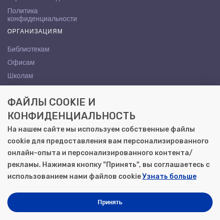
Политика
конфиденциальности
ОРГАНИЗАЦИЯМ
Библиотекам
Офисам
Школам
ВУЗам
ФАЙЛЫ COOKIE И
КОНТАКТЫ
КОНФИДЕНЦИАЛЬНОСТЬ
Саратов, ул. Осипова, 10А
На нашем сайте мы используем собственные файлы
+7 (8452) 72-65-65
cookie для предоставления вам персонализированного
gemera@moya-kniga.ru
онлайн-опыта и персонализированного контента/
рекламы. Нажимая кнопку "Принять", вы соглашаетесь с
использованием нами файлов cookie
Узнать больше
© 2000–2026, ООО «Гемера-Плюс»
Моя книга | Сеть книжных магазинов в Саратове
Принять