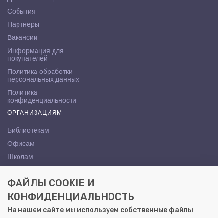
События
Партнёры
Вакансии
Информация для
покупателей
Политика обработки
персональных данных
Политика
конфиденциальности
ОРГАНИЗАЦИЯМ
Библиотекам
Офисам
Школам
ВУЗам
ФАЙЛЫ COOKIE И
КОНТАКТЫ
КОНФИДЕНЦИАЛЬНОСТЬ
Саратов, ул. Осипова, 10А
На нашем сайте мы используем собственные файлы
+7 (8452) 72-65-65