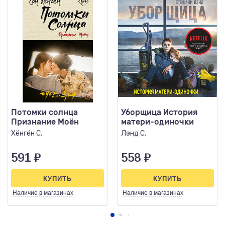
Потомки солнца
Уборщица История
Признание Моён
матери-одиночки
Хёнгён С.
Лэнд С.
591
₽
558
₽
КУПИТЬ
КУПИТЬ
Наличие
в магазинах
Наличие
в магазинах