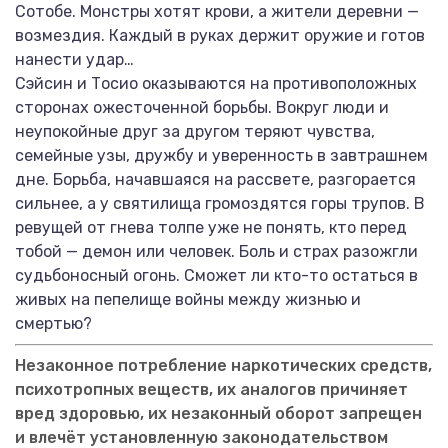
Сотобе. Монстры хотят крови, а жители деревни —
возмездия. Каждый в руках держит оружие и готов
нанести удар…
Сэйсин и Тосио оказываются на противоположных
сторонах ожесточенной борьбы. Вокруг люди и
неупокойные друг за другом теряют чувства,
семейные узы, дружбу и уверенность в завтрашнем
дне. Борьба, начавшаяся на рассвете, разгорается
сильнее, а у святилища громоздятся горы трупов. В
ревущей от гнева толпе уже не понять, кто перед
тобой — демон или человек. Боль и страх разожгли
судьбоносный огонь. Сможет ли кто-то остаться в
живых на пепелище войны между жизнью и
смертью?
Незаконное потребление наркотических средств,
психотропных веществ, их аналогов причиняет
вред здоровью, их незаконный оборот запрещен
и влечёт установленную законодательством