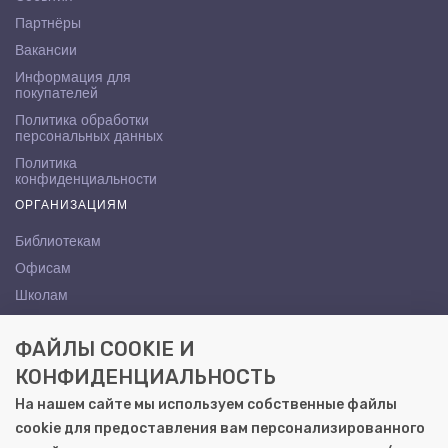
Партнёры
Вакансии
Информация для
покупателей
Политика обработки
персональных данных
Политика
конфиденциальности
ОРГАНИЗАЦИЯМ
Библиотекам
Офисам
Школам
ВУЗам
ФАЙЛЫ COOKIE И
КОНТАКТЫ
КОНФИДЕНЦИАЛЬНОСТЬ
Саратов, ул. Осипова, 10А
На нашем сайте мы используем собственные файлы
+7 (8452) 72-65-65
cookie для предоставления вам персонализированного
gemera@moya-kniga.ru