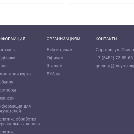
НФОРМАЦИЯ
ОРГАНИЗАЦИЯМ
КОНТАКТЫ
агазины
Библиотекам
Саратов, ул. Осипо
одборки
Офисам
+7 (8452) 72-65-65
 нас
Школам
gemera@moya-knig
исконтная карта
ВУЗам
обытия
артнёры
акансии
нформация для
окупателей
олитика обработки
ерсональных данных
олитика