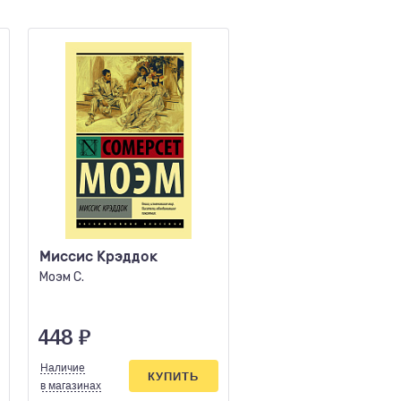
Миссис Крэддок
Да здравствует фи
Дочь священника
Моэм С.
Оруэлл Д.
448
₽
651
₽
Наличие
Наличие
КУПИТЬ
КУПИ
в магазинах
в магазинах