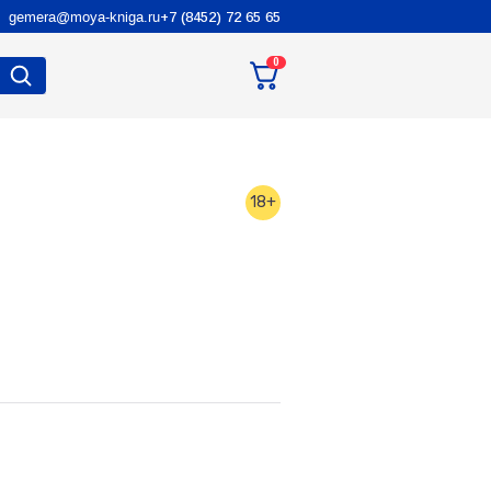
gemera@moya-kniga.ru
+7 (8452) 72 65 65
0
18+