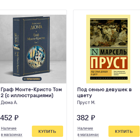
Граф Монте-Кристо Том
Под сенью девушек в
2 (с иллюстрациями)
цвету
Дюма А.
Пруст М.
452
₽
382
₽
Наличие
Наличие
КУПИТЬ
КУПИТЬ
в магазинах
в магазинах