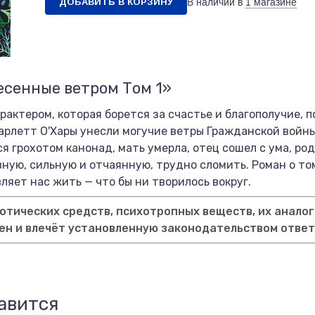
ДОБАВИТЬ В КОРЗИНУ
В наличии в
1 магазине
есенные ветром Том 1»
актером, которая борется за счастье и благополучие, п
арлетт О'Хары унесли могучие ветры Гражданской войны
я грохотом канонад, мать умерла, отец сошел с ума, ро
ную, сильную и отчаянную, трудно сломить. Роман о то
вляет нас жить — что бы ни творилось вокруг.
тических средств, психотропных веществ, их аналог
ен и влечёт установленную законодательством отве
авится