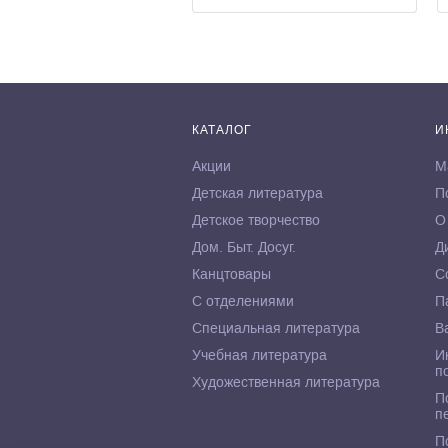
КАТАЛОГ
И
Акции
М
Детская литература
П
Детское творчество
О
Дом. Быт. Досуг.
Д
Канцтовары
С
С отделениями
П
Специальная литература
В
Учебная литература
И
п
Художественная литература
П
п
П