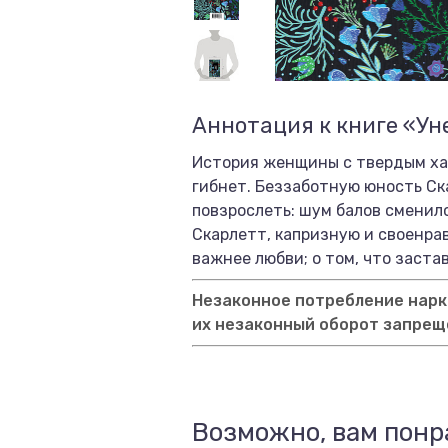
Аннотация к книге «Ун
История женщины с твердым хар
гибнет. Беззаботную юность Ск
повзрослеть: шум балов сменилс
Скарлетт, капризную и своенрав
важнее любви; о том, что заста
Незаконное потребление нарко
их незаконный оборот запрещ
Возможно, вам понр