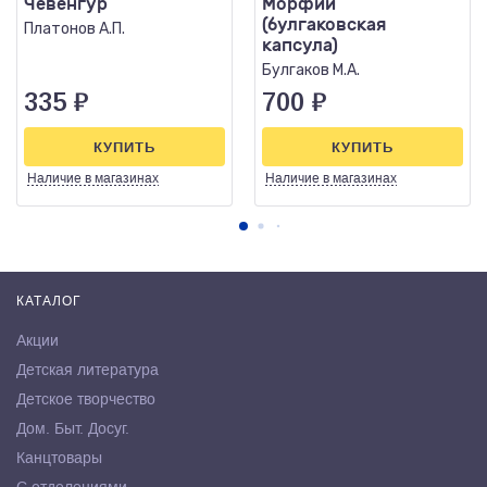
Чевенгур
Морфий
(булгаковская
Платонов А.П.
капсула)
Булгаков М.А.
335
₽
700
₽
КУПИТЬ
КУПИТЬ
Наличие
в магазинах
Наличие
в магазинах
КАТАЛОГ
Акции
Детская литература
Детское творчество
Дом. Быт. Досуг.
Канцтовары