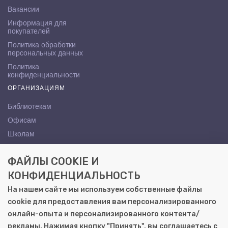
Вакансии
Информация для
покупателей
Политика обработки
персональных данных
Политика
конфиденциальности
ОРГАНИЗАЦИЯМ
Библиотекам
Офисам
Школам
ВУЗам
ФАЙЛЫ COOKIE И
КОНТАКТЫ
КОНФИДЕНЦИАЛЬНОСТЬ
Саратов, ул. Осипова, 10А
На нашем сайте мы используем собственные файлы
+7 (8452) 72-65-65
cookie для предоставления вам персонализированного
gemera@moya-kniga.ru
онлайн-опыта и персонализированного контента/
рекламы. Нажимая кнопку "Принять", вы соглашаетесь с