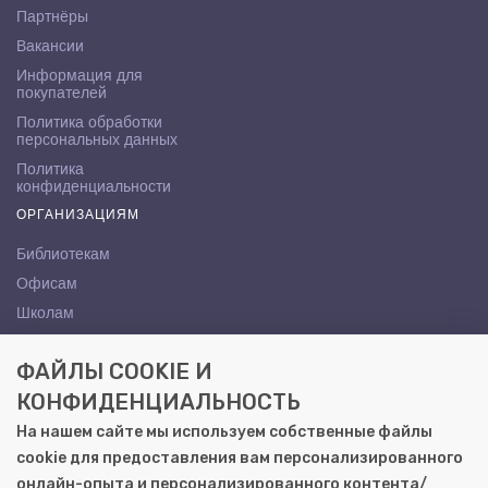
Партнёры
Вакансии
Информация для
покупателей
Политика обработки
персональных данных
Политика
конфиденциальности
ОРГАНИЗАЦИЯМ
Библиотекам
Офисам
Школам
ВУЗам
ФАЙЛЫ COOKIE И
КОНТАКТЫ
КОНФИДЕНЦИАЛЬНОСТЬ
Саратов, ул. Осипова, 10А
На нашем сайте мы используем собственные файлы
+7 (8452) 72-65-65
cookie для предоставления вам персонализированного
gemera@moya-kniga.ru
онлайн-опыта и персонализированного контента/