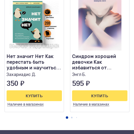
Нет значит Нет Как
Синдром хорошей
перестать быть
девочки Как
удобным и научиться
избавиться от
говорить "нет" без
негативных
Захариадис Д.
Энгл Б.
угрызен
установок из
350
₽
595
₽
детства..
КУПИТЬ
КУПИТЬ
Наличие
в магазинах
Наличие
в магазинах