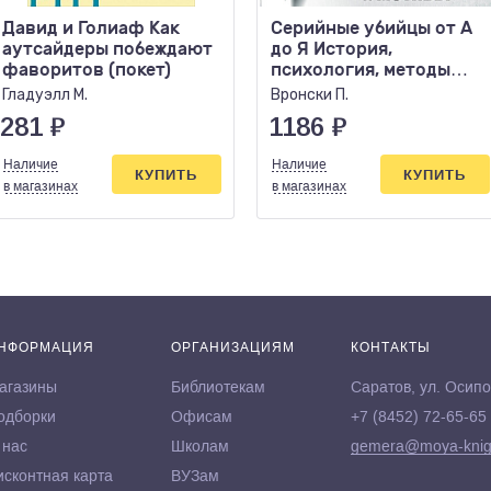
Давид и Голиаф Как
Серийные убийцы от А
аутсайдеры побеждают
до Я История,
фаворитов (покет)
психология, методы
убийств и мотивы
Гладуэлл М.
Вронски П.
281
₽
1186
₽
Наличие
Наличие
КУПИТЬ
КУПИТЬ
в магазинах
в магазинах
НФОРМАЦИЯ
ОРГАНИЗАЦИЯМ
КОНТАКТЫ
агазины
Библиотекам
Саратов, ул. Осипо
одборки
Офисам
+7 (8452) 72-65-65
 нас
Школам
gemera@moya-knig
исконтная карта
ВУЗам