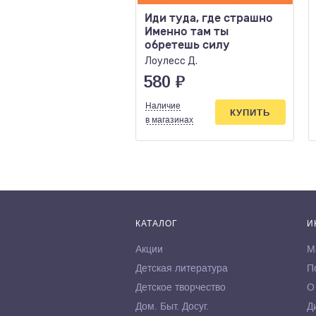
Иди туда, где страшно
Именно там ты
обретешь силу
Лоулесс Д.
580
₽
Наличие
КУПИТЬ
в магазинах
КАТАЛОГ
И
Акции
М
Детская литература
П
Детское творчество
О
Дом. Быт. Досуг.
Д