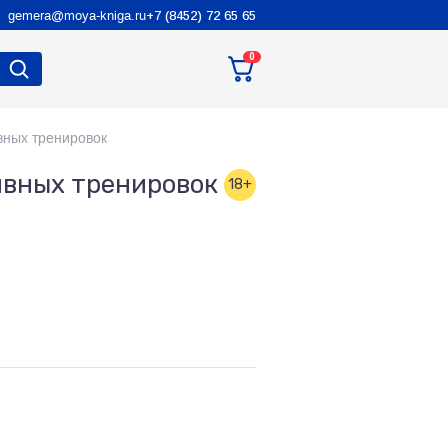
gemera@moya-kniga.ru
+7 (8452) 72 65 65
0
вных тренировок
ивных тренировок
18+