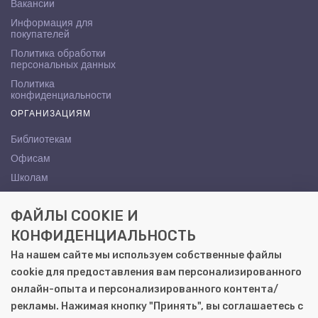
Вакансии
Информация для
покупателей
Политика обработки
персональных данных
Политика
конфиденциальности
ОРГАНИЗАЦИЯМ
Библиотекам
Офисам
Школам
ВУЗам
ФАЙЛЫ COOKIE И
КОНТАКТЫ
КОНФИДЕНЦИАЛЬНОСТЬ
Саратов, ул. Осипова, 10А
На нашем сайте мы используем собственные файлы
+7 (8452) 72-65-65
cookie для предоставления вам персонализированного
gemera@moya-kniga.ru
онлайн-опыта и персонализированного контента/
рекламы. Нажимая кнопку "Принять", вы соглашаетесь с