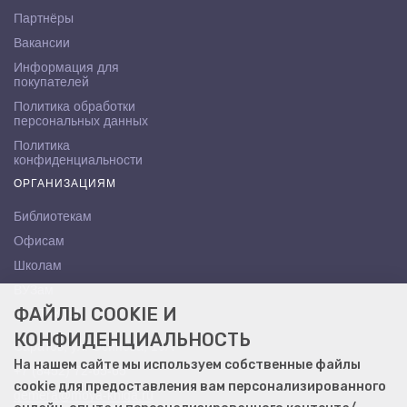
Партнёры
Вакансии
Информация для
покупателей
Политика обработки
персональных данных
Политика
конфиденциальности
ОРГАНИЗАЦИЯМ
Библиотекам
Офисам
Школам
ВУЗам
ФАЙЛЫ COOKIE И
КОНТАКТЫ
КОНФИДЕНЦИАЛЬНОСТЬ
Саратов, ул. Осипова, 10А
На нашем сайте мы используем собственные файлы
+7 (8452) 72-65-65
cookie для предоставления вам персонализированного
gemera@moya-kniga.ru