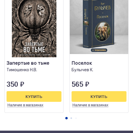
Запертые во тьме
Поселок
Тимошенко Н.В.
Булычев К.
350
₽
565
₽
КУПИТЬ
КУПИТЬ
Наличие
в магазинах
Наличие
в магазинах