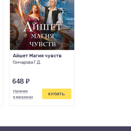
Айшет Магия чувств
Ловец кошмаров
Гончарова Г.Д.
Белякова В.В.
648
₽
819
₽
Наличие
Наличие
КУПИТЬ
КУПИ
в магазинах
в магазинах