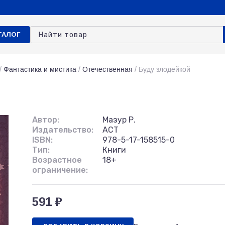
ТАЛОГ
/
Фантастика и мистика
/
Отечественная
/
Буду злодейкой
Автор:
Мазур Р.
Издательство:
АСТ
ISBN:
978-5-17-158515-0
Тип:
Книги
Возрастное
18+
ограничение:
591 ₽