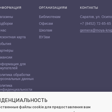
НФОРМАЦИЯ
ОРГАНИЗАЦИЯМ
КОНТАКТЫ
агазины
Библиотекам
Саратов, ул. Осипо
одборки
Офисам
+7 (8452) 72-65-65
 нас
Школам
gemera@moya-knig
исконтная карта
ВУЗам
обытия
артнёры
акансии
нформация для
окупателей
олитика обработки
ерсональных данных
олитика
онфиденциальности
ФИДЕНЦИАЛЬНОСТЬ
бственные файлы cookie для предоставления вам