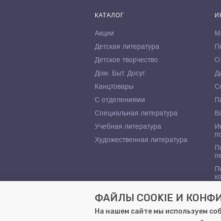
КАТАЛОГ
И
Акции
М
Детская литература
П
Детское творчество
О
Дом. Быт. Досуг.
Д
Канцтовары
С
С отделениями
П
Специальная литература
В
Учебная литература
И
п
Художественная литература
П
п
П
к
ФАЙЛЫ COOKIE И КОН
На нашем сайте мы используем со