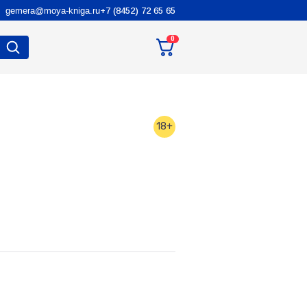
gemera@moya-kniga.ru
+7 (8452) 72 65 65
0
18+