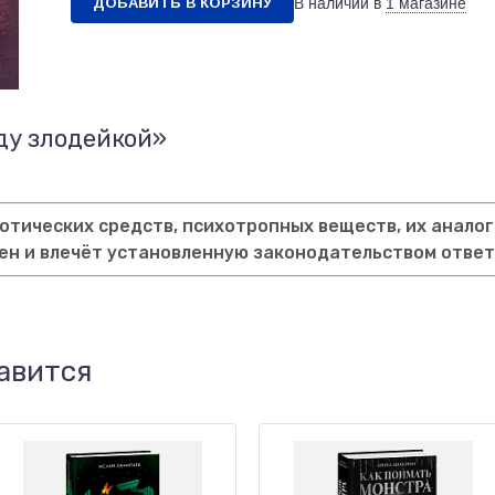
ДОБАВИТЬ В КОРЗИНУ
В наличии в
1 магазине
ду злодейкой»
тических средств, психотропных веществ, их аналог
ен и влечёт установленную законодательством отве
авится