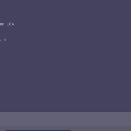
ва, 10А
a.ru