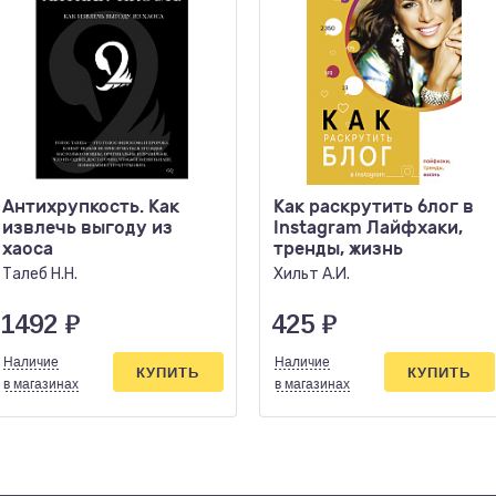
Антихрупкость. Как
Как раскрутить блог в
извлечь выгоду из
Instagram Лайфхаки,
хаоса
тренды, жизнь
Талеб Н.Н.
Хильт А.И.
1492
₽
425
₽
Наличие
Наличие
КУПИТЬ
КУПИТЬ
в магазинах
в магазинах