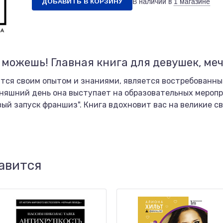
ДОБАВИТЬ В КОРЗИНУ
В наличии в
1 магазине
 можешь! Главная книга для девушек, ме
тся своим опытом и знаниями, является востребованны
няшний день она выступает на образовательных меропр
вый запуск франшиз". Книга вдохновит вас на великие 
авится