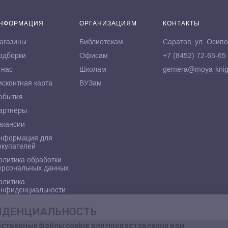
НФОРМАЦИЯ
ОРГАНИЗАЦИЯМ
КОНТАКТЫ
агазины
Библиотекам
Саратов, ул. Осипо
одборки
Офисам
+7 (8452) 72-65-65
 нас
Школам
gemera@moya-knig
исконтная карта
ВУЗам
обытия
артнёры
акансии
нформация для
окупателей
олитика обработки
ерсональных данных
олитика
онфиденциальности
ФИДЕНЦИАЛЬНОСТЬ
бственные файлы cookie для предоставления вам