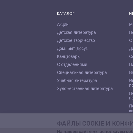
КАТАЛОГ
И
Акции
М
Детская литература
П
Детское творчество
О
Дом. Быт. Досуг.
Д
Канцтовары
С
С отделениями
П
Специальная литература
В
Учебная литература
И
п
Художественная литература
П
п
П
к
ФАЙЛЫ COOKIE И КОН
На нашем сайте мы используем со