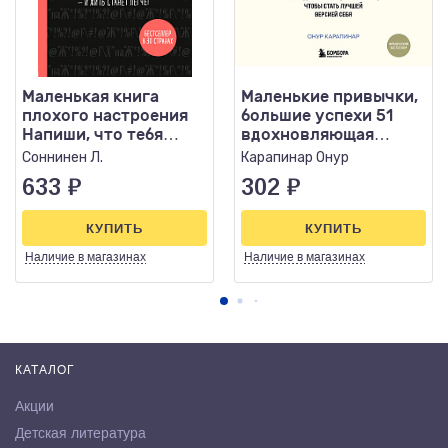
Маленькая книга
Маленькие привычки,
плохого настроения
большие успехи 51
Напиши, что тебя
вдохновляющая
бесит — и жить станет
практика, чтобы стать
Cоннинен Л.
Карапинар Онур
легче
лучше
633
₽
302
₽
КУПИТЬ
КУПИТЬ
Наличие
в магазинах
Наличие
в магазинах
КАТАЛОГ
Акции
Детская литература