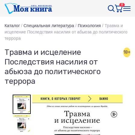
0
Каталог
/
Специальная литература
/
Психология
/
Травма и
исцеление Последствия насилия от абьюза до политического
террора
Травма и исцеление
18+
Последствия насилия от
абьюза до политического
террора