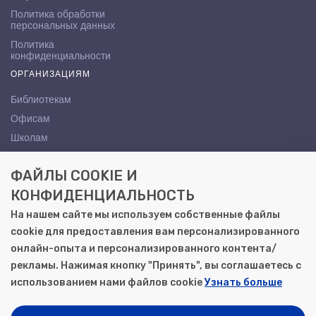
Политика обработки
персональных данных
Политика
конфиденциальности
ОРГАНИЗАЦИЯМ
Библиотекам
Офисам
Школам
ВУЗам
ФАЙЛЫ COOKIE И
КОНТАКТЫ
КОНФИДЕНЦИАЛЬНОСТЬ
Саратов, ул. Осипова, 10А
На нашем сайте мы используем собственные файлы
+7 (8452) 72-65-65
cookie для предоставления вам персонализированного
gemera@moya-kniga.ru
онлайн-опыта и персонализированного контента/
рекламы. Нажимая кнопку "Принять", вы соглашаетесь с
использованием нами файлов cookie
Узнать больше
© 2000–2026, ООО «Гемера-Плюс»
Моя книга | Сеть книжных магазинов в Саратове