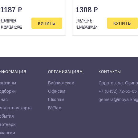
1187
₽
1308
₽
Наличие
Наличие
КУПИТЬ
КУПИТЬ
в магазинах
в магазинах
НФОРМАЦИЯ
ОРГАНИЗАЦИЯМ
КОНТАКТЫ
агазины
Библиотекам
Саратов, ул. Осипо
одборки
Офисам
+7 (8452) 72-65-65
 нас
Школам
gemera@moya-knig
исконтная карта
ВУЗам
обытия
артнёры
акансии