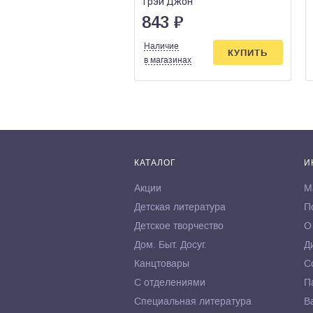
Грэй Джон
843
₽
Наличие
КУПИТЬ
в магазинах
КАТАЛОГ
И
Акции
М
Детская литература
П
Детское творчество
О
Дом. Быт. Досуг.
Д
Канцтовары
С
С отделениями
П
Специальная литература
В