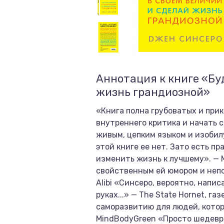
Аннотация к книге «Бу
жизнь грандиозной»
«Книга полна грубоватых и прик
внутреннего критика и начать 
живым, цепким языком и изобилу
этой книге ее нет. Зато есть п
изменить жизнь к лучшему». — М
свойственным ей юмором и неп
Alibi «Синсеро, вероятно, напи
руках...» — The State Hornet, 
саморазвитию для людей, котор
MindBodyGreen «Просто шедевр