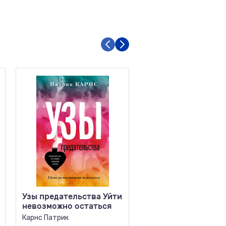
Узы предательства Уйти
Теория невероятно
невозможно остаться
Как мечтать, чтобы
сбывалось, как
Карнс Патрик
планировать, чтобы