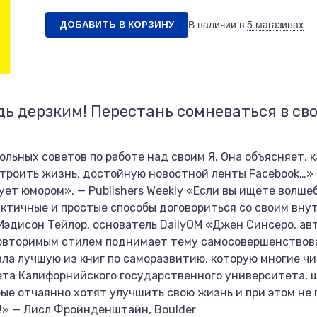
ДОБАВИТЬ В КОРЗИНУ
В наличии в
5 магазинах
дь дерзким! Перестань сомневаться в св
ольных советов по работе над своим Я. Она объясняет, 
строить жизнь, достойную новостной ленты Facebook…» 
ет юмором». — Publishers Weekly «Если вы ищете волше
рактичные и простые способы договориться со своим вну
эдисон Тейлор, основатель DailyOM «Джен Синсеро, авт
овторимым стилем поднимает тему самосовершенствован
сала лучшую из книг по саморазвитию, которую многие ч
газета Калифорнийского государственного университета,
ые отчаянно хотят улучшить свою жизнь и при этом не 
!» — Лисл Фройнденштайн, Boulder