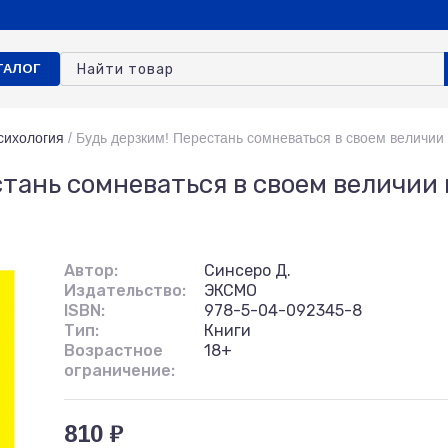
ТАЛОГ
сихология
/
Будь дерзким! Перестань сомневаться в своем величии
стань сомневаться в своем величии
Автор:
Синсеро Д.
Издательство:
ЭКСМО
ISBN:
978-5-04-092345-8
Тип:
Книги
Возрастное
18+
ограничение:
810 ₽