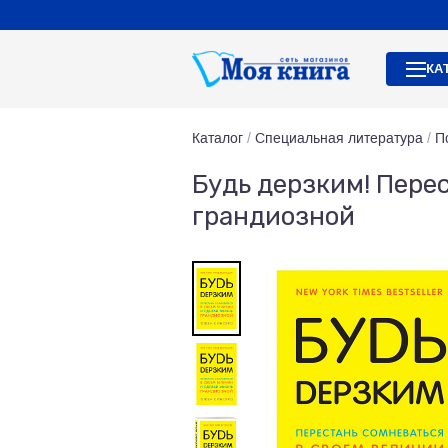
КА
Каталог
/
Специальная литература
/
П
Будь дерзким! Пере
грандиозной