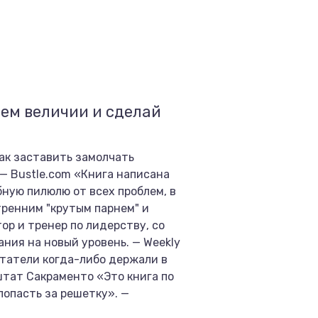
оем величии и сделай
как заставить замолчать
— Bustle.com «Книга написана
бную пилюлю от всех проблем, в
тренним "крутым парнем" и
ор и тренер по лидерству, со
ия на новый уровень. — Weekly
итатели когда-либо держали в
 штат Сакраменто «Это книга по
попасть за решетку». —