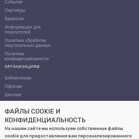
События
Партнёры
Вакансии
Информация для
покупателей
Политика обработки
персональных данных
Политика
конфиденциальности
ОРГАНИЗАЦИЯМ
Библиотекам
Офисам
Школам
ВУЗам
ФАЙЛЫ COOKIE И
КОНТАКТЫ
КОНФИДЕНЦИАЛЬНОСТЬ
Саратов, ул. Осипова, 10А
На нашем сайте мы используем собственные файлы
+7 (8452) 72-65-65
cookie для предоставления вам персонализированного