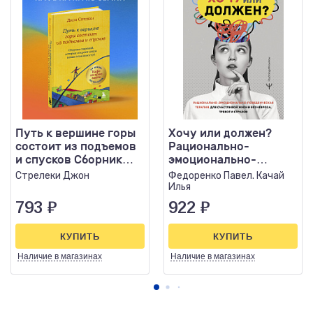
Путь к вершине горы
Хочу или должен?
состоит из подъемов
Рационально-
и спусков Сборник
эмоционально-
озарений, которые..
поведенческая
Стрелеки Джон
Федоренко Павел. Качай
терапия для
Илья
счастливой..
793
₽
922
₽
КУПИТЬ
КУПИТЬ
Наличие
в магазинах
Наличие
в магазинах