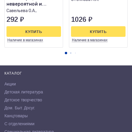
невероятной и
несносной любви
Савельева О.А.,
292
₽
1026
₽
КУПИТЬ
КУПИТЬ
Наличие
в магазинах
Наличие
в магазинах
КАТАЛОГ
Акции
Детская литература
Детское творчество
Дом. Быт. Досуг.
Канцтовары
С отделениями
Специальная литература