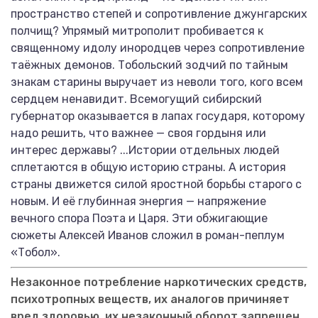
пространство степей и сопротивление джунгарских
полчищ? Упрямый митрополит пробивается к
священному идолу инородцев через сопротивление
таёжных демонов. Тобольский зодчий по тайным
знакам старины выручает из неволи того, кого всем
сердцем ненавидит. Всемогущий сибирский
губернатор оказывается в лапах государя, которому
надо решить, что важнее — своя гордыня или
интерес державы? ...Истории отдельных людей
сплетаются в общую историю страны. А история
страны движется силой яростной борьбы старого с
новым. И её глубинная энергия — напряжение
вечного спора Поэта и Царя. Эти обжигающие
сюжеты Алексей Иванов сложил в роман-пеплум
«Тобол».
Незаконное потребление наркотических средств,
психотропных веществ, их аналогов причиняет
вред здоровью, их незаконный оборот запрещен