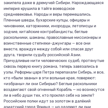
закипела даже в дремучей Сибири. Нарождающаяся
империя крушила в тайге воеводское
средневековье. Народы и веры перемешались.
Пленные шведы, бухарские купцы, офицеры и
чиновники, каторжники, инородцы, летописцы и
зодчие, китайские контрабандисты, беглые
раскольники, шаманы, православные миссионеры и
воинственные степняки-джунгары — ​все они
вместе, враждуя между собой или спасая друг
друга, творили судьбу российской Азии.
Причудливые нити человеческих судеб, протянутые
сквозь первую книгу романа, теперь завязались в
узлы. Реформы царя Петра перепахали Сибирь, и все,
кто «были званы» в эти вольные края, поверяют:
«избраны» ли они Сибирью? Беглые раскольники
воздвигают свой огненный Корабль — но вознесутся
ли в небо души тех, кто проклял себя на земле?
Российские полки идут за золотом в далёкий
азиатский город Яркенд — но одолеют ли они