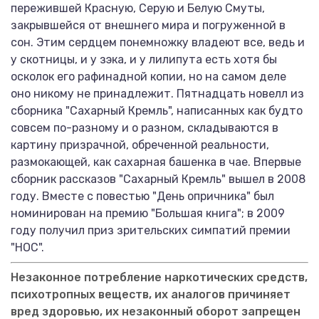
пережившей Красную, Серую и Белую Смуты,
закрывшейся от внешнего мира и погруженной в
сон. Этим сердцем понемножку владеют все, ведь и
у скотницы, и у зэка, и у лилипута есть хотя бы
осколок его рафинадной копии, но на самом деле
оно никому не принадлежит. Пятнадцать новелл из
сборника "Сахарный Кремль", написанных как будто
совсем по-разному и о разном, складываются в
картину призрачной, обреченной реальности,
размокающей, как сахарная башенка в чае. Впервые
сборник рассказов "Сахарный Кремль" вышел в 2008
году. Вместе с повестью "День опричника" был
номинирован на премию "Большая книга"; в 2009
году получил приз зрительских симпатий премии
"НОС".
Незаконное потребление наркотических средств,
психотропных веществ, их аналогов причиняет
вред здоровью, их незаконный оборот запрещен