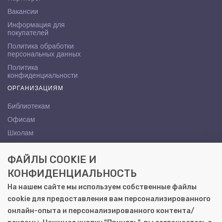
Вакансии
Информация для
покупателей
Политика обработки
персональных данных
Политика
конфиденциальности
ОРГАНИЗАЦИЯМ
Библиотекам
Офисам
Школам
ВУЗам
ФАЙЛЫ COOKIE И
КОНТАКТЫ
КОНФИДЕНЦИАЛЬНОСТЬ
Саратов, ул. Осипова, 10А
На нашем сайте мы используем собственные файлы
+7 (8452) 72-65-65
cookie для предоставления вам персонализированного
gemera@moya-kniga.ru
онлайн-опыта и персонализированного контента/