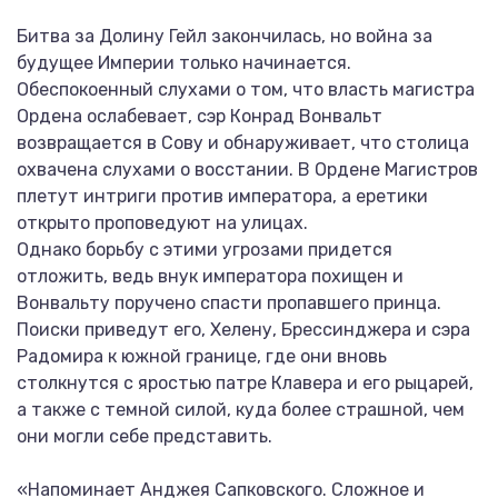
Битва за Долину Гейл закончилась, но война за
будущее Империи только начинается.
Обеспокоенный слухами о том, что власть магистра
Ордена ослабевает, сэр Конрад Вонвальт
возвращается в Сову и обнаруживает, что столица
охвачена слухами о восстании. В Ордене Магистров
плетут интриги против императора, а еретики
открыто проповедуют на улицах.
Однако борьбу с этими угрозами придется
отложить, ведь внук императора похищен и
Вонвальту поручено спасти пропавшего принца.
Поиски приведут его, Хелену, Брессинджера и сэра
Радомира к южной границе, где они вновь
столкнутся с яростью патре Клавера и его рыцарей,
а также с темной силой, куда более страшной, чем
они могли себе представить.
«Напоминает Анджея Сапковского. Сложное и