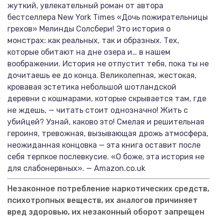
жуткий, увлекательный роман от автора
бестселлера New York Times «Дочь пожирательницы
грехов» Мелинды Солсбери! Это история о
монстрах: как реальных, так и образных. Тех,
которые обитают на дне озера и… в нашем
воображении. История не отпустит тебя, пока ты не
дочитаешь ее до конца. Великолепная, жестокая,
кровавая эстетика небольшой шотландской
деревни с кошмарами, которые скрывается там, где
не ждешь, — читать стоит однозначно! Жить с
убийцей? Узнай, каково это! Смелая и решительная
героиня, тревожная, вызывающая дрожь атмосфера,
неожиданная концовка — эта книга оставит после
себя терпкое послевкусие. «О боже, эта история не
для слабонервных». — Amazon.co.uk
Незаконное потребление наркотических средств,
психотропных веществ, их аналогов причиняет
вред здоровью, их незаконный оборот запрещен