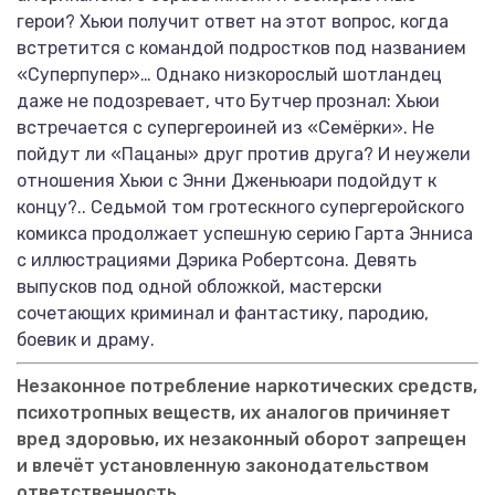
герои? Хьюи получит ответ на этот вопрос, когда
встретится с командой подростков под названием
«Суперпупер»… Однако низкорослый шотландец
даже не подозревает, что Бутчер прознал: Хьюи
встречается с супергероиней из «Семёрки». Не
пойдут ли «Пацаны» друг против друга? И неужели
отношения Хьюи с Энни Дженьюари подойдут к
концу?.. Седьмой том гротескного супергеройского
комикса продолжает успешную серию Гарта Энниса
с иллюстрациями Дэрика Робертсона. Девять
выпусков под одной обложкой, мастерски
сочетающих криминал и фантастику, пародию,
боевик и драму.
Незаконное потребление наркотических средств,
психотропных веществ, их аналогов причиняет
вред здоровью, их незаконный оборот запрещен
и влечёт установленную законодательством
ответственность