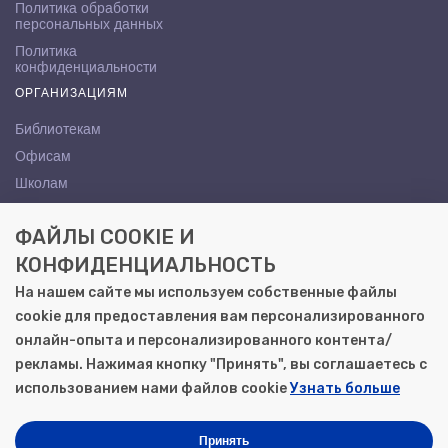
Политика обработки
персональных данных
Политика
конфиденциальности
ОРГАНИЗАЦИЯМ
Библиотекам
Офисам
Школам
ВУЗам
ФАЙЛЫ COOKIE И
КОНТАКТЫ
КОНФИДЕНЦИАЛЬНОСТЬ
Саратов, ул. Осипова, 10А
На нашем сайте мы используем собственные файлы
+7 (8452) 72-65-65
cookie для предоставления вам персонализированного
gemera@moya-kniga.ru
онлайн-опыта и персонализированного контента/
рекламы. Нажимая кнопку "Принять", вы соглашаетесь с
использованием нами файлов cookie
Узнать больше
© 2000–2026, ООО «Гемера-Плюс»
Моя книга | Сеть книжных магазинов в Саратове
Принять