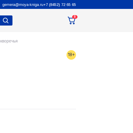
gemera@moya-kniga.ru
+7 (8452) 72 65 65
0
кворечья
18+