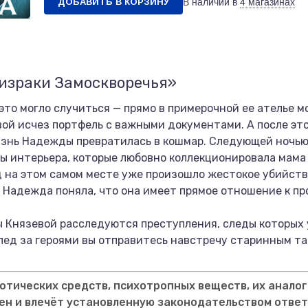
ДОБАВИТЬ В КОРЗИНУ
В наличии в
4 магазинах
ризраки Замоскворечья»
 это могло случиться — прямо в примерочной ее ателье 
й исчез портфель с важными документами. А после это
знь Надежды превратилась в кошмар. Следующей ночью 
 интерьера, которые любовно коллекционировала мама
ад на этом самом месте уже произошло жестокое убийс
, Надежда поняла, что она имеет прямое отношение к 
 Князевой расследуются преступления, следы которых 
Вслед за героями вы отправитесь навстречу старинным т
тических средств, психотропных веществ, их аналог
ен и влечёт установленную законодательством отве