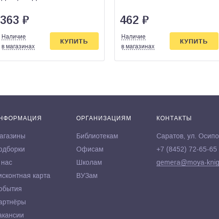
363
₽
462
₽
Наличие
Наличие
КУПИТЬ
КУПИТЬ
в магазинах
в магазинах
НФОРМАЦИЯ
ОРГАНИЗАЦИЯМ
КОНТАКТЫ
агазины
Библиотекам
Саратов, ул. Осипо
одборки
Офисам
+7 (8452) 72-65-65
 нас
Школам
gemera@moya-knig
исконтная карта
ВУЗам
обытия
артнёры
акансии