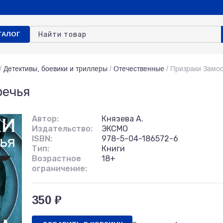
ТАЛОГ
/
Детективы, боевики и триллеры
/
Отечественные
/
Призраки Замос
речья
Автор:
Князева А.
Издательство:
ЭКСМО
ISBN:
978-5-04-186572-6
Тип:
Книги
Возрастное
18+
ограничение:
350 ₽