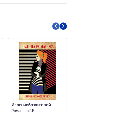
Игры небожителей
Темное настоящее
Романова Г.В.
Сорокин Г.Г.