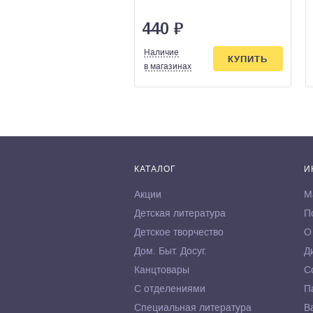
440
₽
Наличие
КУПИТЬ
в магазинах
КАТАЛОГ
И
Акции
М
Детская литература
П
Детское творчество
О
Дом. Быт. Досуг.
Д
Канцтовары
С
С отделениями
П
Специальная литература
В