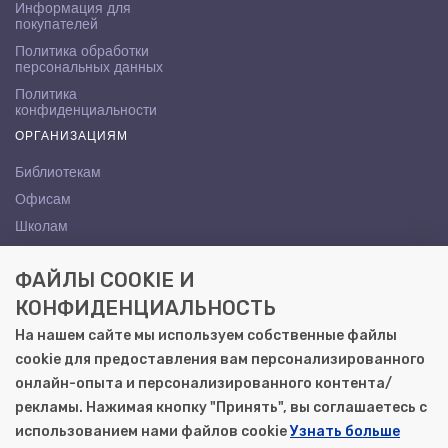
Информация для
покупателей
Политика обработки
персональных данных
Политика
конфиденциальности
ОРГАНИЗАЦИЯМ
Библиотекам
Офисам
Школам
ВУЗам
ФАЙЛЫ COOKIE И
КОНТАКТЫ
КОНФИДЕНЦИАЛЬНОСТЬ
Саратов, ул. Осипова, 10А
На нашем сайте мы используем собственные файлы
+7 (8452) 72-65-65
cookie для предоставления вам персонализированного
gemera@moya-kniga.ru
онлайн-опыта и персонализированного контента/
рекламы. Нажимая кнопку "Принять", вы соглашаетесь с
использованием нами файлов cookie
Узнать больше