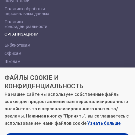
покупателей
Политика обработки
персональных данных
Политика
конфиденциальности
ОРГАНИЗАЦИЯМ
Библиотекам
Офисам
Школам
ВУЗам
ФАЙЛЫ COOKIE И
КОНТАКТЫ
КОНФИДЕНЦИАЛЬНОСТЬ
Саратов, ул. Осипова, 10А
На нашем сайте мы используем собственные файлы
+7 (8452) 72-65-65
cookie для предоставления вам персонализированного
gemera@moya-kniga.ru
онлайн-опыта и персонализированного контента/
рекламы. Нажимая кнопку "Принять", вы соглашаетесь с
использованием нами файлов cookie
Узнать больше
© 2000–2026, ООО «Гемера-Плюс»