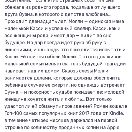
родителям. После этих страшных событий она
сбежала из родного города, подальше от лучшего
друга Оуэна, в которого с детства влюблена…
Проходит двенадцать лет. Молли — одинокая мама
маленькой Кэсси и успешный ювелир. Кэсси, как и
все женщины рода, имеет дар — видит во сне
будущее. Но дар всегда идет рука об руку с
лишениями, и однажды это приходится испытать и
Кэсси. Ей снится гибель Молли. С этого дня жизнь
маленькой семьи меняется, тень будущей трагедии
нависает над их домом. Сквозь слезы Молли
занимается делами, которые должны обеспечить
ребенка в случае ее смерти, но однажды встречает
Оуэна — и покорность судьбе покидает ее: молодой
женщине хочется жить и любить… Вот только
удастся ли ей обмануть провидение? Роман вошел в
Toп-100 самых популярных книг 2017 года от Kindle,
в течение четырех месяцев держался на первой
строчке по количеству проданных копий на Apple