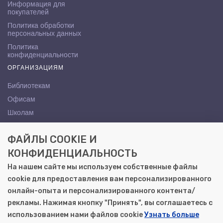
Информация для
покупателей
Политика обработки
персональных данных
Политика
конфиденциальности
ОРГАНИЗАЦИЯМ
Библиотекам
Офисам
Школам
ВУЗам
ФАЙЛЫ COOKIE И
КОНТАКТЫ
КОНФИДЕНЦИАЛЬНОСТЬ
Саратов, ул. Осипова, 10А
На нашем сайте мы используем собственные файлы
+7 (8452) 72-65-65
cookie для предоставления вам персонализированного
gemera@moya-kniga.ru
онлайн-опыта и персонализированного контента/
рекламы. Нажимая кнопку "Принять", вы соглашаетесь с
использованием нами файлов cookie
Узнать больше