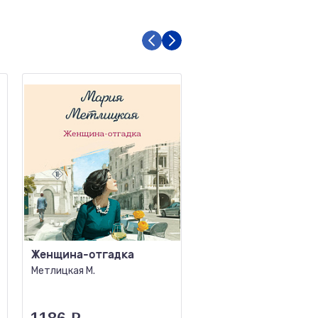
Женщина-отгадка
Несудьба
Метлицкая М.
Ти Э.