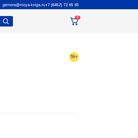
gemera@moya-kniga.ru
+7 (8452) 72 65 65
0
18+