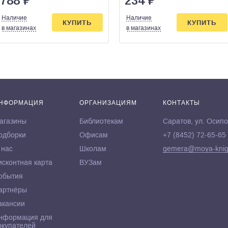
788
₽
234
₽
Наличие
Наличие
КУПИТЬ
КУПИТЬ
в магазинах
в магазинах
НФОРМАЦИЯ
ОРГАНИЗАЦИЯМ
КОНТАКТЫ
агазины
Библиотекам
Саратов, ул. Осипо
одборки
Офисам
+7 (8452) 72-65-65
 нас
Школам
gemera@moya-knig
исконтная карта
ВУЗам
обытия
артнёры
акансии
нформация для
окупателей