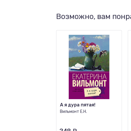
Возможно, вам понр
А я дура пятая!
Вильмонт Е.Н.