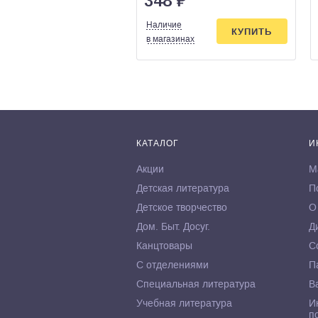
348
₽
Наличие
КУПИТЬ
в магазинах
КАТАЛОГ
И
Акции
М
Детская литература
П
Детское творчество
О
Дом. Быт. Досуг.
Д
Канцтовары
С
С отделениями
П
Специальная литература
В
Учебная литература
И
п