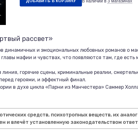
ДОБАВИТЬ В КОРЗИНУ
В наличии в
3 магазинах
ертвый рассвет»
ов динамичных и эмоциональных любовных романов о ма
главы мафии и чувствах, что появляются там, где есть 
 линия, горячие сцены, криминальные реалии, смертель
еред героями, и эффектный финал.
ории в духе цикла «Парни из Манчестера» Саммер Холлан
тических средств, психотропных веществ, их аналог
ен и влечёт установленную законодательством отве