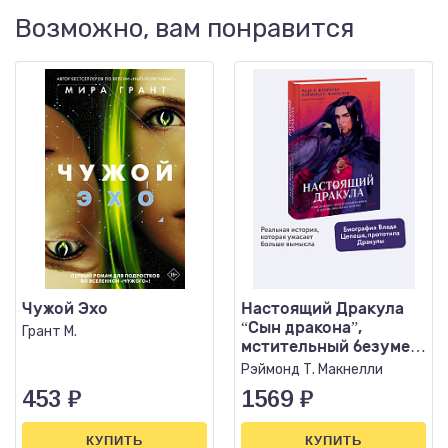
Возможно, вам понравится
Чужой Эхо
Настоящий Дракула
“Сын дракона”,
Грант М.
мстительный безумец
и другие лица Влада
Рэймонд Т. Макнелли
Цепеша
453
₽
1569
₽
КУПИТЬ
КУПИТЬ