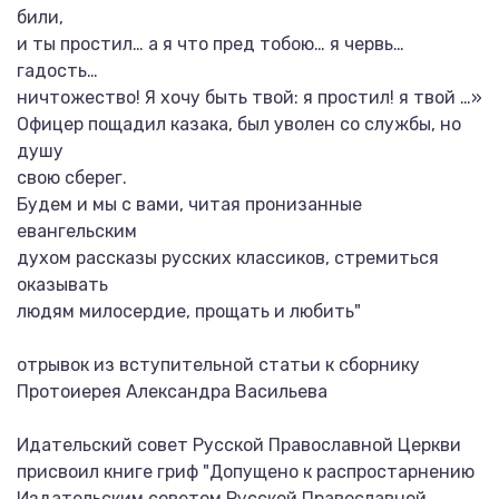
били,
и ты простил… а я что пред тобою… я червь…
гадость…
ничтожество! Я хочу быть твой: я простил! я твой …»
Офицер пощадил казака, был уволен со службы, но
душу
свою сберег.
Будем и мы с вами, читая пронизанные
евангельским
духом рассказы русских классиков, стремиться
оказывать
людям милосердие, прощать и любить"
отрывок из вступительной статьи к сборнику
Протоиерея Александра Васильева
Идательский совет Русской Православной Церкви
присвоил книге гриф "Допущено к распростарнению
Издательским советом Русской Православной