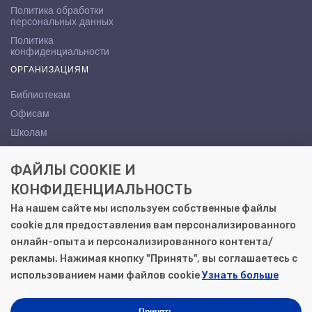
Политика обработки
персональных данных
Политика
конфиденциальности
ОРГАНИЗАЦИЯМ
Библиотекам
Офисам
Школам
ВУЗам
ФАЙЛЫ COOKIE И
КОНТАКТЫ
КОНФИДЕНЦИАЛЬНОСТЬ
Саратов, ул. Осипова, 10А
На нашем сайте мы используем собственные файлы
+7 (8452) 72-65-65
cookie для предоставления вам персонализированного
gemera@moya-kniga.ru
онлайн-опыта и персонализированного контента/
рекламы. Нажимая кнопку "Принять", вы соглашаетесь с
использованием нами файлов cookie
Узнать больше
© 2000–2026, ООО «Гемера-Плюс»
Моя книга | Сеть книжных магазинов в Саратове