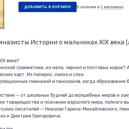
ДОБАВИТЬ В КОРЗИНУ
В наличии в
2 магазинах
мназисты Истории о мальчиках XIX века
IX века?
инской грамматики, из мела, чернил и почтовых марок? 
ских карт. Из папирос, смеха и слез.
олюционных гимназий и пансионов, когда образование б
ствие — от школьных будней до волшебных миров и зак
хе товарищества и познании взрослого мира, полного в
усских писателей — Николая Гарина-Михайловского, Ник
ко и Дмитрия Григоровича.