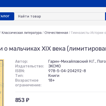
ТАЛОГ
/
Классическая литература
/
Отечественная
/
Гимназисты Истории о
 о мальчиках XIX века (лимитирова
Автор:
Гарин-Михайловский Н.Г., Пого
Издательство:
ЭКСМО
ISBN:
978-5-04-204292-8
Тип:
Книги
Возрастное
18+
ограничение:
853 ₽