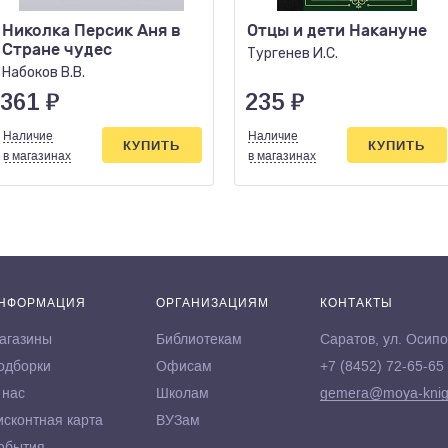
Николка Персик Аня в
Отцы и дети Накануне
Стране чудес
Тургенев И.С.
Набоков В.В.
361
₽
235
₽
Наличие
Наличие
КУПИТЬ
КУПИТЬ
в магазинах
в магазинах
НФОРМАЦИЯ
ОРГАНИЗАЦИЯМ
КОНТАКТЫ
агазины
Библиотекам
Саратов, ул. Осипо
одборки
Офисам
+7 (8452) 72-65-65
 нас
Школам
gemera@moya-knig
исконтная карта
ВУЗам
обытия