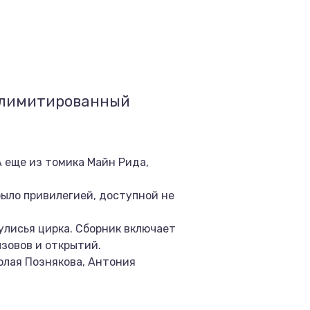
 (лимитированный
А еще из томика Майн Рида,
ыло привилегией, доступной не
улисья цирка. Сборник включает
ызовов и открытий.
олая Познякова, Антония