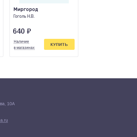
Миргород
Вечный зов в 2 х к
Гоголь Н.В.
Иванов А.
640
₽
910
₽
Наличие
Наличие
КУПИТЬ
КУПИ
в магазинах
в магазинах
ва, 10А
a.ru