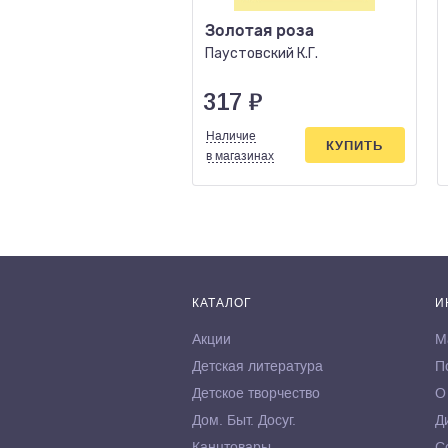
Золотая роза
Паустовский К.Г.
317
₽
Наличие
КУПИТЬ
в магазинах
КАТАЛОГ
И
Акции
М
Детская литература
П
Детское творчество
О
Дом. Быт. Досуг.
Д
Канцтовары
С