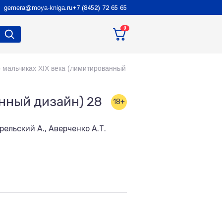
gemera@moya-kniga.ru
+7 (8452) 72 65 65
0
 мальчиках XIX века (лимитированный
нный дизайн) 28
18+
рельский А., Аверченко А.Т.