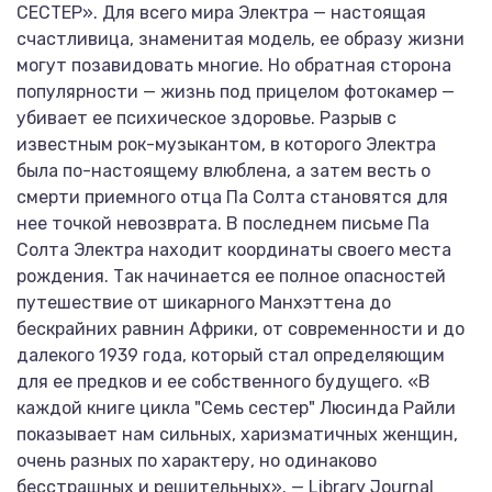
СЕСТЕР». Для всего мира Электра — настоящая
счастливица, знаменитая модель, ее образу жизни
могут позавидовать многие. Но обратная сторона
популярности — жизнь под прицелом фотокамер —
убивает ее психическое здоровье. Разрыв с
известным рок-музыкантом, в которого Электра
была по-настоящему влюблена, а затем весть о
смерти приемного отца Па Солта становятся для
нее точкой невозврата. В последнем письме Па
Солта Электра находит координаты своего места
рождения. Так начинается ее полное опасностей
путешествие от шикарного Манхэттена до
бескрайних равнин Африки, от современности и до
далекого 1939 года, который стал определяющим
для ее предков и ее собственного будущего. «В
каждой книге цикла "Семь сестер" Люсинда Райли
показывает нам сильных, харизматичных женщин,
очень разных по характеру, но одинаково
бесстрашных и решительных». — Library Journal