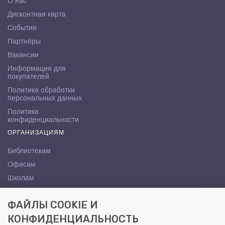
О нас
Дисконтная карта
События
Партнёры
Вакансии
Информация для
покупателей
Политика обработки
персональных данных
Политика
конфиденциальности
ОРГАНИЗАЦИЯМ
Библиотекам
Офисам
Школам
ВУЗам
ФАЙЛЫ COOKIE И
КОНТАКТЫ
КОНФИДЕНЦИАЛЬНОСТЬ
Саратов, ул. Осипова, 10А