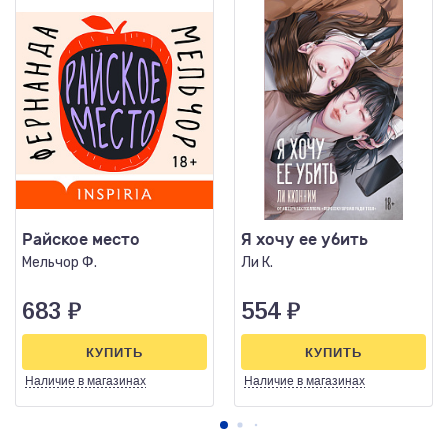
Райское место
Я хочу ее убить
Мельчор Ф.
Ли К.
683
₽
554
₽
КУПИТЬ
КУПИТЬ
Наличие
в магазинах
Наличие
в магазинах