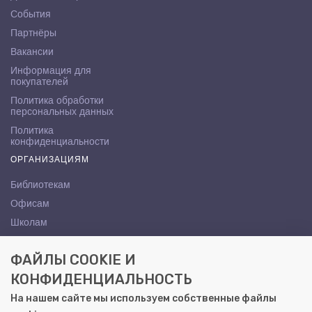
События
Партнёры
Вакансии
Информация для
покупателей
Политика обработки
персональных данных
Политика
конфиденциальности
ОРГАНИЗАЦИЯМ
Библиотекам
Офисам
Школам
ВУЗам
ФАЙЛЫ COOKIE И
КОНТАКТЫ
КОНФИДЕНЦИАЛЬНОСТЬ
Саратов, ул. Осипова, 10А
На нашем сайте мы используем собственные файлы
+7 (8452) 72-65-65