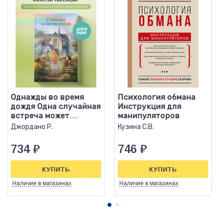
Однажды во время
Психология обмана
дождя Одна случайная
Инструкция для
встреча может
манипуляторов
изменить жизнь
Джордано Р.
Кузина С.В.
734
₽
746
₽
КУПИТЬ
КУПИТЬ
Наличие
в магазинах
Наличие
в магазинах