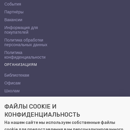
События
Партнёры
Вакансии
Информация для
покупателей
Политика обработки
персональных данных
Политика
конфиденциальности
ОРГАНИЗАЦИЯМ
Библиотекам
Офисам
Школам
ВУЗам
ФАЙЛЫ COOKIE И
КОНТАКТЫ
КОНФИДЕНЦИАЛЬНОСТЬ
Саратов, ул. Осипова, 10А
На нашем сайте мы используем собственные файлы
+7 (8452) 72-65-65
cookie для предоставления вам персонализированного