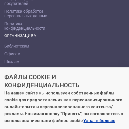
покупателей
Политика обработки
персональных данных
Политика
конфиденциальности
ОРГАНИЗАЦИЯМ
Библиотекам
Офисам
Школам
ВУЗам
ФАЙЛЫ COOKIE И
КОНТАКТЫ
КОНФИДЕНЦИАЛЬНОСТЬ
Саратов, ул. Осипова, 10А
На нашем сайте мы используем собственные файлы
+7 (8452) 72-65-65
cookie для предоставления вам персонализированного
gemera@moya-kniga.ru
онлайн-опыта и персонализированного контента/
рекламы. Нажимая кнопку "Принять", вы соглашаетесь с
использованием нами файлов cookie
Узнать больше
© 2000–2026, ООО «Гемера-Плюс»