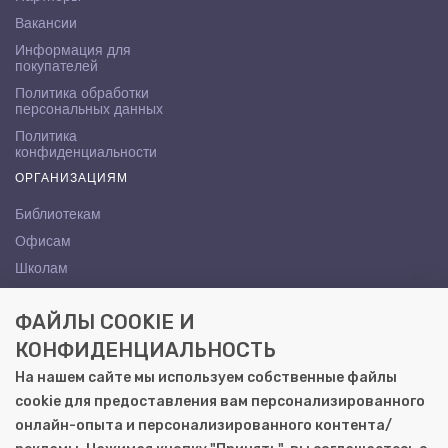
Вакансии
Информация для
покупателей
Политика обработки
персональных данных
Политика
конфиденциальности
ОРГАНИЗАЦИЯМ
Библиотекам
Офисам
Школам
ВУЗам
ФАЙЛЫ COOKIE И
КОНТАКТЫ
КОНФИДЕНЦИАЛЬНОСТЬ
Саратов, ул. Осипова, 10А
На нашем сайте мы используем собственные файлы
+7 (8452) 72-65-65
cookie для предоставления вам персонализированного
gemera@moya-kniga.ru
онлайн-опыта и персонализированного контента/