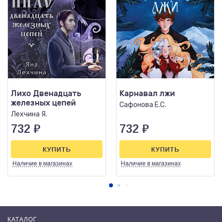
Лихо Двенадцать
Карнавал лжи
железных цепей
Сафонова Е.С.
Лехчина Я.
732
₽
732
₽
КУПИТЬ
КУПИТЬ
Наличие
в магазинах
Наличие
в магазинах
КАТАЛОГ