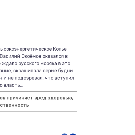
высокоэнергетическое Копье
Василий Окоёмов оказался в
 ждало русского моряка в это
ание, скрашивала серые будни.
н и не подозревал, что вступил
ю власть…
ов причиняет вред здоровью,
тственность