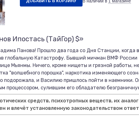
ДОБАВИТЬ В КОРЗИНУ
В наличии в
1 магазине
нов Ипостась (ТайГор) $»
адима Панова! Прошло два года со Дня Станции, когда 
ав глобальную Катастрофу. Бывший мичман ВМФ России 
це Мьянмы. Ничего, кроме нищеты и грязной работы, не
отка "волшебного порошка", наркотика изменяющего созн
о подорожала, и Василию пришлось пойти в наемники. О
ным процессором, сулившим его обладателю безграничну
тических средств, психотропных веществ, их аналог
ен и влечёт установленную законодательством отве