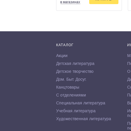
в магазинах
КАТАЛОГ
И
Акции
М
Детская литература
П
Детское творчество
О
Дом. Быт. Досуг.
Д
Канцтовары
С
С отделениями
П
Специальная литература
В
Учебная литература
И
п
Художественная литература
П
п