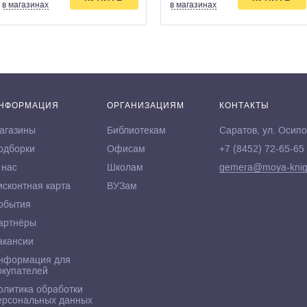
в магазинах
в магазинах
НФОРМАЦИЯ
ОРГАНИЗАЦИЯМ
КОНТАКТЫ
агазины
Библиотекам
Саратов, ул. Осипо
одборки
Офисам
+7 (8452) 72-65-65
 нас
Школам
gemera@moya-knig
исконтная карта
ВУЗам
обытия
артнёры
акансии
нформация для
окупателей
олитика обработки
ерсональных данных