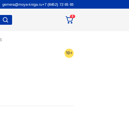
gemera@moya-kniga.ru
+7 (8452) 72 65 65
0
$
18+