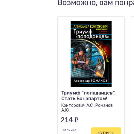
Возможно, вам понр
Триумф "попаданцев".
Стать Бонапартом!
Конторович А.С., Романов
А.Ю.
214
₽
Наличие
КУПИТЬ