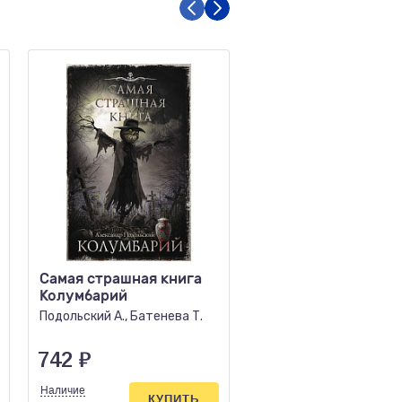
Самая страшная книга
Снежная вакансия
Колумбарий
Дашкевич С.
Подольский А., Батенева Т.
742
₽
641
₽
Наличие
Наличие
КУПИТЬ
КУПИ