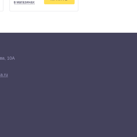
в магазинах
в магазинах
ва, 10А
a.ru