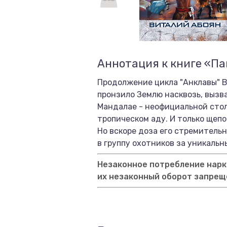
Аннотация к книге «Па
Продолжение цикла "Анклавы" В
пронзило Землю насквозь, вызв
Мандалае - неофициальной столи
тропическом аду. И только щеп
Но вскоре доза его стремительн
в группу охотников за уникаль
Незаконное потребление нарко
их незаконный оборот запрещ