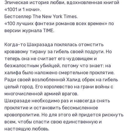
Эпическая история любви, вдохновленная книгой
«1001 и 1 ночи».
Бестселлер The New York Times.
«100 лучших фэнтези романов всех времен» по
версии журнала TIME.
Когда-то Шахразада поклялась отомстить
кровавому тирану за гибель своей подруги. Но
теперь она не считает его чудовищем и
безжалостным убийцей, потому что знает: на
халифа было наложено смертельное проклятие.
Ради своей возлюбленной Халид обрек на гибель
целый город. Его королевство на грани войны с
многочисленной армией врагов.
Шахразаде необходимо раз и навсегда снять
проклятие и остановить бессмысленное
кровопролитие. Но для этого ей придется рискнуть
всем, чтобы спасти свою единственную и
настоящую любовь.