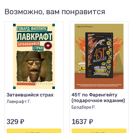
Возможно, вам понравится
Затаившийся страх
451' по Фаренгейту
(подарочное издание)
Лавкрафт Г.
Брэдбери Р.
329
₽
1637
₽