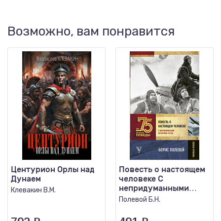
Возможно, вам понравится
Центурион Орлы над
Повесть о настоящем
Дунаем
человеке С
непридуманными
Клевакин В.М.
историями героев
Полевой Б.Н.