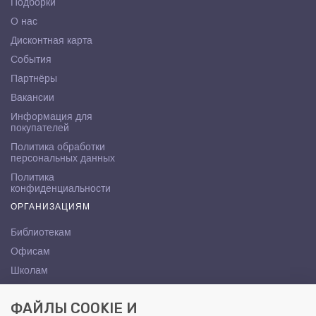
Подборки
О нас
Дисконтная карта
События
Партнёры
Вакансии
Информация для
покупателей
Политика обработки
персональных данных
Политика
конфиденциальности
ОРГАНИЗАЦИЯМ
Библиотекам
Офисам
Школам
ВУЗам
ФАЙЛЫ COOKIE И
КОНТАКТЫ