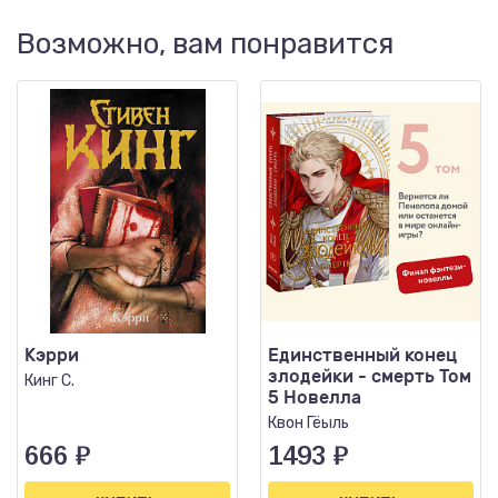
Возможно, вам понравится
Кэрри
Единственный конец
злодейки - смерть Том
Кинг С.
5 Новелла
Квон Гёыль
666
₽
1493
₽